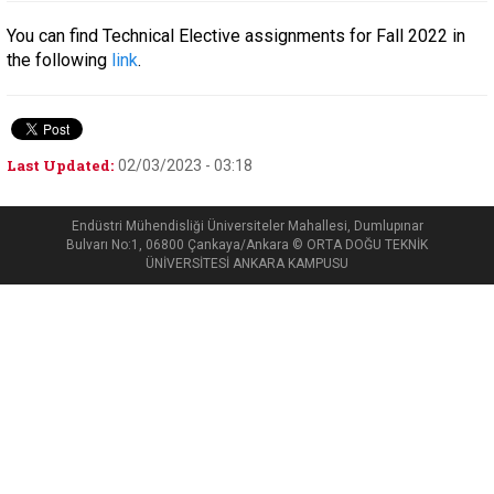
You can find Technical Elective assignments for Fall 2022 in
the following
link
.
Last Updated:
02/03/2023 - 03:18
Endüstri Mühendisliği Üniversiteler Mahallesi, Dumlupınar
Bulvarı No:1, 06800 Çankaya/Ankara © ORTA DOĞU TEKNİK
ÜNİVERSİTESİ ANKARA KAMPUSU